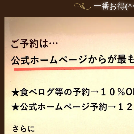
一番お得
(^