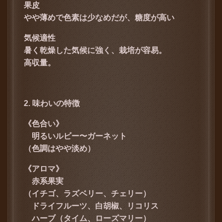
果皮
やや薄めで色素は少なめだが、糖度が高い
気候適性
暑く乾燥した気候に強く、栽培が容易。
高収量。
2. 味わいの特徴
《色合い》
明るいルビー〜ガーネット
（色調はやや淡め）
《アロマ》
赤系果実
（イチゴ、ラズベリー、チェリー）
ドライフルーツ、
白胡椒、
リコリス
ハーブ（タイム、ローズマリー）