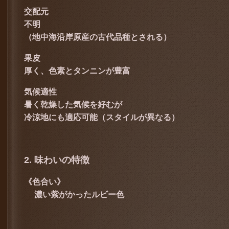
交配元
不明
（地中海沿岸原産の古代品種とされる）
果皮
厚く、色素とタンニンが豊富
気候適性
暑く乾燥した気候を好むが
冷涼地にも適応可能（スタイルが異なる）
2. 味わいの特徴
《色合い》
濃い紫がかったルビー色