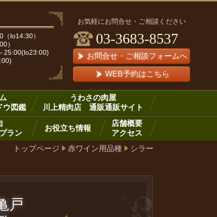
お気軽にお問合せ・ご相談ください
03-3683-8537
（lo14:30）
:00）
00(lo23:00)
お問合せ・ご相談フォームへ
:00)
WEB予約はこちら
ム
うわさの肉屋
ドウ図鑑
川上精肉店 通販通販サイト
肉
店舗概要
お役立ち情報
プラン
アクセス
トップページ
赤ワイン用品種
シラー
ア亀戸