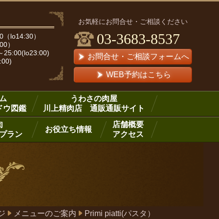
お気軽にお問合せ・ご相談ください
03-3683-8537
（lo14:30）
:00）
00(lo23:00)
お問合せ・ご相談フォームへ
:00)
WEB予約はこちら
ム
うわさの肉屋
ドウ図鑑
川上精肉店 通販通販サイト
肉
店舗概要
お役立ち情報
プラン
アクセス
ジ
メニューのご案内
Primi piatti(パスタ）