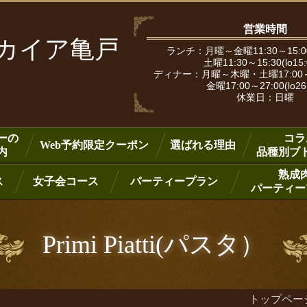
営業時間
ピカイア亀戸
ランチ：月曜～金曜11:30～15:00
土曜11:30～15:30(lo15
ディナー：月曜～木曜・土曜17:00～25:
金曜17:00～27:00(lo26
休業日：日曜
ーの
コラ
Web予約限定クーポン
選ばれる理由
内
品種別ブ
熟成
ス
女子会コース
パーティープラン
パーティー
Primi Piatti(パスタ）
トップペー