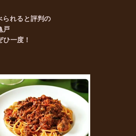
べられると評判の
亀戸
ぜひ一度！