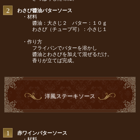
2
わさび醬油バターソース
・材料
醬油：大さじ２ バター：１０ｇ
わさび（チューブ可）：小さじ１
・作り方
フライパンでバターを溶かし
醬油とわさびを加えて混ぜるだけ。
香りが立てば完成。
洋風ステーキソース
1
赤ワインバターソース
・材料