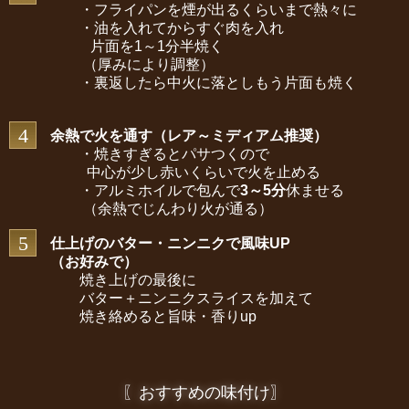
・フライパンを煙が出るくらいまで熱々に
・油を入れてからすぐ肉を入れ
片面を1～1分半焼く
（厚みにより調整）
・裏返したら中火に落としもう片面も焼く
4
余熱で火を通す（レア～ミディアム推奨）
・焼きすぎるとパサつくので
中心が少し赤いくらいで火を止める
・アルミホイルで包んで
3～5分
休ませる
（余熱でじんわり火が通る）
5
仕上げのバター・ニンニクで風味UP
（お好みで）
焼き上げの最後に
バター＋ニンニクスライスを加えて
焼き絡めると旨味・香りup
〖おすすめの味付け〗