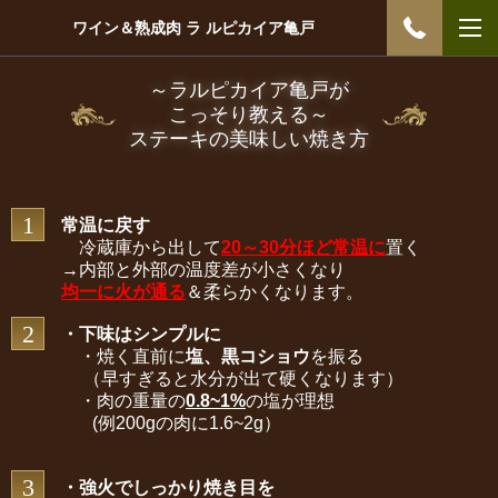
ワイン＆熟成肉 ラ ルピカイア亀戸
～ラルピカイア亀戸が
こっそり教える～
ステーキの美味しい焼き方
1
常温に戻す
冷蔵庫から出して
20～30分ほど常温に
置く
→内部と外部の温度差が小さくなり
均一に火が通る
＆柔らかくなります。
2
・下味はシンプルに
・
焼く直前に
塩、黒コショウ
を振る
（早すぎると水分が出て硬くなります）
・肉の重量の
0.8~1%
の塩が理想
(例200gの肉に1.6~2g）
3
・強火でしっかり焼き目を