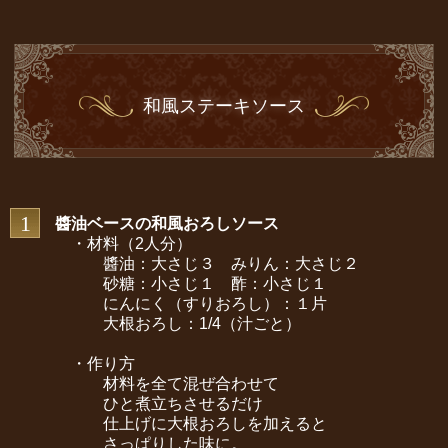
和風ステーキソース
1
醬油ベースの和風おろしソース
・材料（2人分）
醬油：大さじ３ みりん：大さじ２
砂糖：小さじ１ 酢：小さじ１
にんにく（すりおろし）：１片
大根おろし：1/4（汁ごと）
​
・作り方
材料を全て混ぜ合わせて
ひと煮立ちさせるだけ
仕上げに大根おろしを加えると
さっぱりした味に。