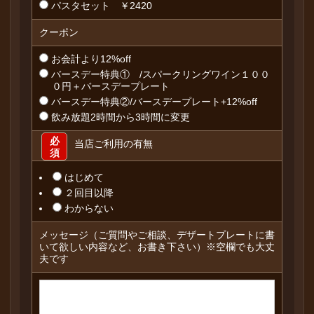
パスタセット ￥2420
クーポン
お会計より12%off
バースデー特典① /スパークリングワイン１００
０円＋バースデープレート
バースデー特典②/バースデープレート+12%off
飲み放題2時間から3時間に変更
必
当店ご利用の有無
須
はじめて
２回目以降
わからない
メッセージ（ご質問やご相談、デザートプレートに書
いて欲しい内容など、お書き下さい）※空欄でも大丈
夫です