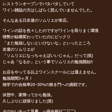
レストランオープンでバタバタしていて
ワイン雑誌の方はしばらく読んでいませんでした。
そんなある日友達のソムリエが来店。
ワインの話を色々したのですがワインを取りまく環境
情勢が結構変わっていたのにビックリ
「また勉強しないといけないな」といったところ
友達のソムリエが
「ソムリエに
なっちゃえばいいじゃん」だって(笑)
じゃあ「なるか」という事でソムリエの勉強開始‼
お店をやってる以上ワインスクールには通えません。
勉強期間3ヶ月！
独学での
合格率20~30%の狭き門への挑戦です。
休憩中、家帰ってから勉強。
久しぶりに頑張りました(笑)
そのかいあって見事、一発合格‼(￣▽￣)