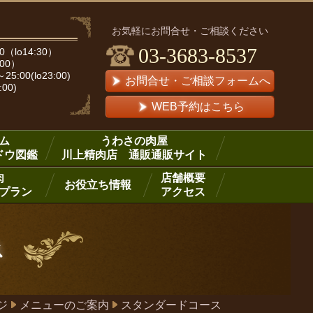
お気軽にお問合せ・ご相談ください
03-3683-8537
（lo14:30）
:00）
00(lo23:00)
お問合せ・ご相談フォームへ
:00)
WEB予約はこちら
ム
うわさの肉屋
ドウ図鑑
川上精肉店 通販通販サイト
肉
店舗概要
お役立ち情報
プラン
アクセス
ス
ジ
メニューのご案内
スタンダードコース