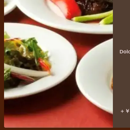
・
ガ
か
Do
コ
＋￥