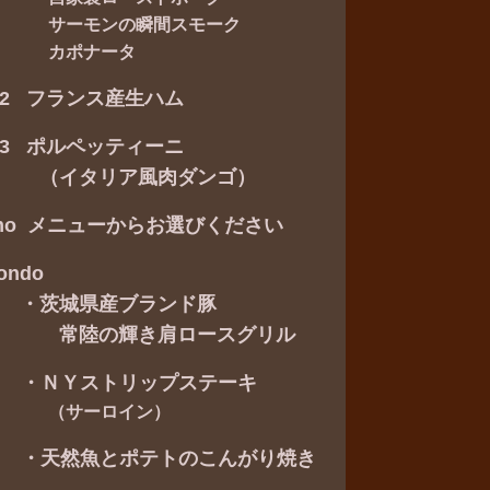
ーモンの瞬間スモーク
カポナータ
ti2 フランス産生ハム
ti3 ポルペッティーニ
イタリア風肉ダンゴ）
imo メニューからお選びください
ondo
 ・
茨城県産ブランド豚
陸の輝き肩ロースグリル
ＮＹストリップステーキ
サーロイン）
天然魚とポテトのこんがり焼き