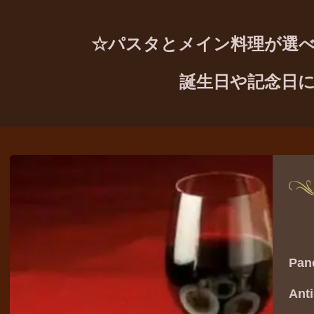
☆パスタとメイン料理が選
誕生日や記念日
Pa
An
自