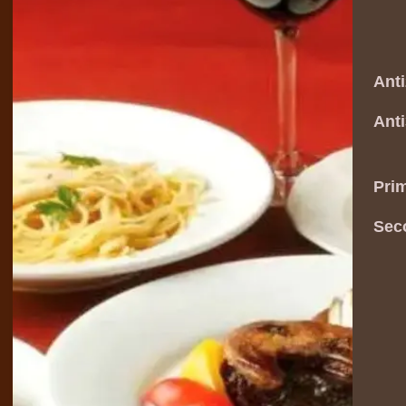
サ
An
An
（
Pr
Sec
​
常
・
（
・