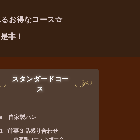
べるお得なコース
☆
に是非！
スタンダードコー
ス
ne 自家製パン
ti1 前菜３品盛り合わせ
家製ローストポーク