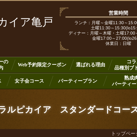
営業時間
ピカイア亀戸
ランチ：月曜～金曜11:30～15:00
土曜11:30～15:30(lo15
ディナー：月曜～木曜・土曜17:00～25:
金曜17:00～27:00(lo26
休業日：日曜
ーの
コラ
Web予約限定クーポン
選ばれる理由
内
品種別ブ
熟成
ス
女子会コース
パーティープラン
パーティー
ラルピカイア スタンダードコー
トップペー