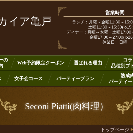
営業時間
ピカイア亀戸
ランチ：月曜～金曜11:30～15:00
土曜11:30～15:30(lo15
ディナー：月曜～木曜・土曜17:00～25:
金曜17:00～27:00(lo26
休業日：日曜
ーの
コラ
Web予約限定クーポン
選ばれる理由
内
品種別ブ
熟成
ス
女子会コース
パーティープラン
パーティー
Seconi Piatti(肉料理）
トップページ