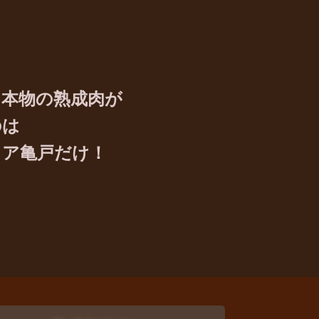
た本物の熟成肉が
のは
イア亀戸だけ！