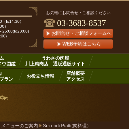
お気軽にお問合せ・ご相談ください
03-3683-8537
（lo14:30）
:00）
00(lo23:00)
お問合せ・ご相談フォームへ
:00)
WEB予約はこちら
ム
うわさの肉屋
ドウ図鑑
川上精肉店 通販通販サイト
肉
店舗概要
お役立ち情報
プラン
アクセス
メニューのご案内
Secondi Piatti(肉料理）