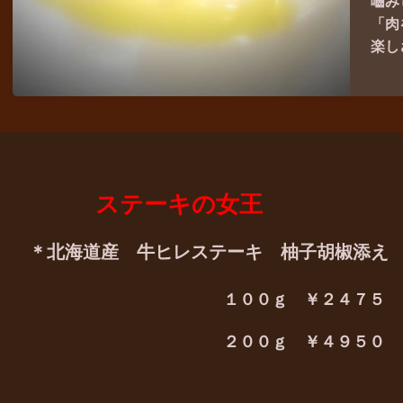
嚙み
「肉
楽し
ステーキの女王
＊北海道産 牛ヒレステーキ
柚子胡椒添え
１００ｇ ￥２４７５
２００ｇ ￥４９５０