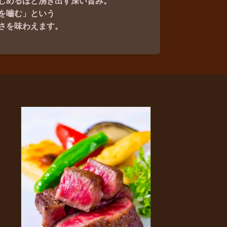
しめるほど湧き出す深い旨み。
を嚙む」という
さを味わえます。