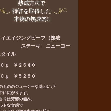
熟成方法で
特許を取得した
本物の熟成肉‼
ライエイジングビーフ（熟成
） ステーキ ニューヨー
スタイル
００ｇ ￥２６４０
０ｇ ￥５２８０
のもののジューシーな味わいが
中に広がります。
香りは芳醇の極み。
ルドな食感で