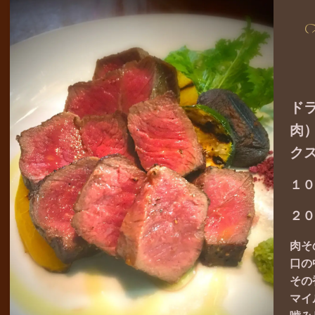
ド
肉
ク
１
２０
肉そ
口の
その
マイ