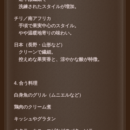
洗練されたスタイルが増加。
チリ／南アフリカ
手頃で果実中心のスタイル。
やや温暖地寄りの味わい。
日本（長野・山形など）
クリーンで繊細。
控えめな果実香と、涼やかな酸が特徴。
4. 合う料理
白身魚のグリル（ムニエルなど）
鶏肉のクリーム煮
キッシュやグラタン