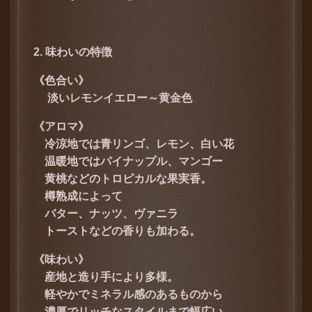
2. 味わいの特徴
《色合い》
淡いレモンイエロー～黄金色
《アロマ》
冷涼地では青リンゴ、レモン、白い花
温暖地ではパイナップル、マンゴー
黄桃などのトロピカルな果実香。
樽熟成によって
バター、ナッツ、ヴァニラ
トーストなどの香りも加わる。
《
味わい》
産地と造り手により多様。
軽やかでミネラル感のあるものから
濃厚でリッチなスタイルまで幅広い。