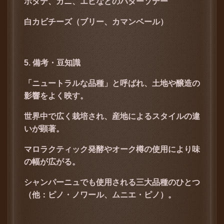
ホタテ、カニ、エビなどのバターソテー
白カビチーズ（ブリー、カマンベール）
5. 備考・豆知識
「ニュートラルな品種」と呼ばれ、土地や醸造の
影響をよく映す。
世界中で広く栽培され、産地によるスタイルの違
いが顕著。
マロラクティック発酵やオーク樽の使用により味
の幅が広がる。
シャンパーニュでも使用される三大品種のひとつ
（他：ピノ・ノワール、ムニエ・ピノ）。