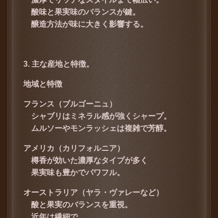
酸味と果実味のバランスが鍵。
醸造方法が味に大きく影響する。
3. 主な産地と特徴。
地域と特徴
フランス（ブルゴーニュ）
シャブリはミネラル感が強くシャープ。
ムルソーやモンラッシェは複雑で芳醇。
アメリカ（カリフォルニア）
樽香が効いた濃厚なタイプが多く
果実味も豊かでパワフル。
オーストラリア（ヤラ・ヴァレーなど）
酸と果実のバランスを重視。
近年は繊細で