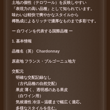
土地の個性（テロワール）を反映しやすい
「表現力の高い品種」として知られています。
味わいは軽快で爽やかなスタイルから
樽熟成によるリッチで濃厚なものまで多彩です。
ー 白ワインを代表する国際品種 ー
1. 基本情報
品種名（英）
Chardonnay
原産地
フランス・ブルゴーニュ地方
交配元
明確な交配記録なし
（古代品種の自然交配）
果皮 薄く、透明感のある果皮
（白ワイン用）
気候適性 冷涼～温暖まで幅広く適応。
多様なスタイルを生む。