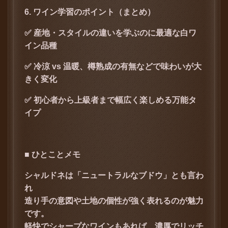
6. ワイン学習のポイント（まとめ）
✅ 産地・スタイルの違いを学ぶのに最適な白ワ
イン品種
✅ 冷涼 vs 温暖、樽熟成の有無などで味わいが大
きく変化
✅ 初心者から上級者まで幅広く楽しめる万能タ
イプ
■ ひとことメモ
シャルドネは「ニュートラルなブドウ」とも言わ
れ
造り手の意図や土地の個性が強く表れるのが魅力
です。
軽快でシャープなワインもあれば、濃厚でリッチ