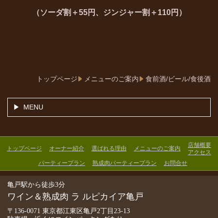
（ソーダ割＋55円、ジンジャー割＋110円）
トップページ
メニューのご案内
食前酒/ビール/食後酒
MENU
店舗概要
トップページ
オーナー紹介
選ばれる理由
メニューのご案内
アクセス
パーティープラン
熟成肉パーティープラン
お問合せ
亀戸駅から徒歩3分
ワイン＆熟成肉 ラ ルピカイア亀戸
〒136-0071 東京都江東区亀戸2丁目23-13