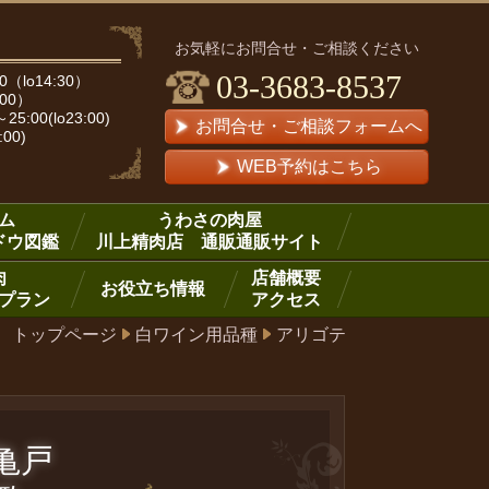
お気軽にお問合せ・ご相談ください
03-3683-8537
（lo14:30）
:00）
00(lo23:00)
お問合せ・ご相談フォームへ
:00)
WEB予約はこちら
ム
うわさの肉屋
ドウ図鑑
川上精肉店 通販通販サイト
肉
店舗概要
お役立ち情報
プラン
アクセス
トップページ
白ワイン用品種
アリゴテ
ア亀戸