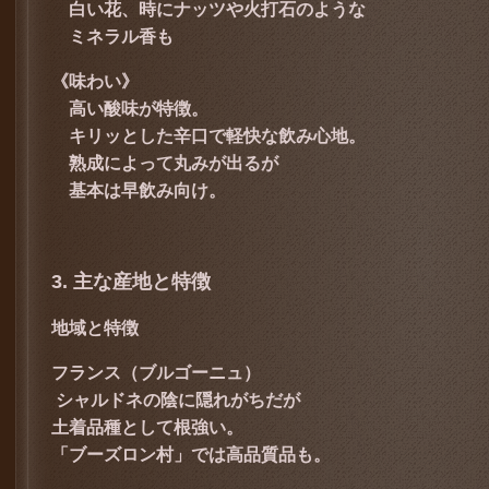
白い花、
時にナッツや火打石のような
ミネラル香も
《味わい》
高い酸味が特徴。
キリッとした辛口で軽快な飲み心地。
熟成によって丸みが出るが
基本は早飲み向け。
3. 主な産地と特徴
地域と特徴
フランス（ブルゴーニュ）
シャルドネの陰に隠れがちだが
土着品種として根強い。
「ブーズロン村」では高品質品も。