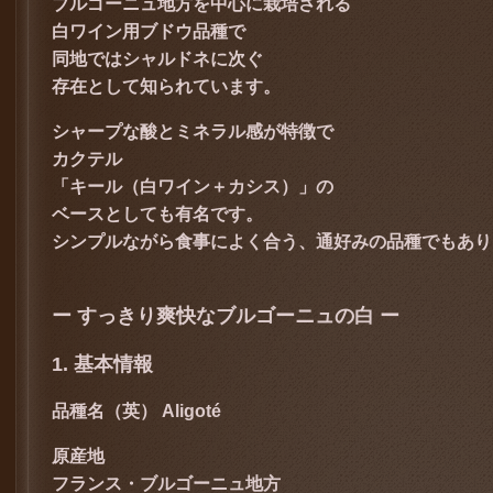
ブルゴーニュ地方を中心に栽培される
白ワイン用ブドウ品種で
同地ではシャルドネに次ぐ
存在として知られています。
シャープな酸とミネラル感が特徴で
カクテル
「キール（白ワイン＋カシス）」の
ベースとしても有名です。
シンプルながら食事によく合う、通好みの品種でもあり
ー すっきり爽快なブルゴーニュの白 ー
1. 基本情報
品種名（英）
Aligoté
原産地
フランス・ブルゴーニュ地方