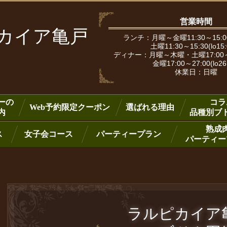
営業時間
ピカイア亀戸
ランチ：月曜～金曜11:30～15:00
土曜11:30～15:30(lo15
ディナー：月曜～木曜・土曜17:00～25:
金曜17:00～27:00(lo26
休業日：日曜
ーの
コラ
Web予約限定クーポン
選ばれる理由
内
品種別ブ
熟成
ス
女子会コース
パーティープラン
パーティー
ラルピカイ