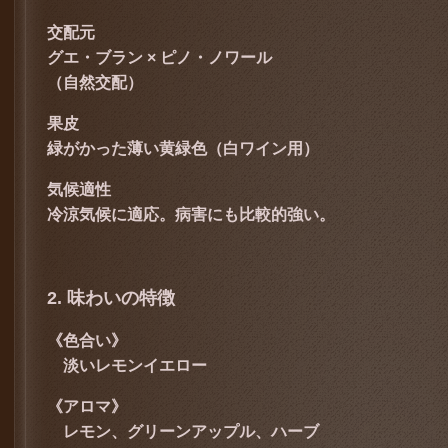
交配元
グエ・ブラン × ピノ・ノワール
（自然交配）
果皮
緑がかった薄い黄緑色（白ワイン用）
気候適性
冷涼気候に適応。病害にも比較的強い。
2. 味わいの特徴
《色合い》
淡いレモンイエロー
《アロマ》
レモン、グリーンアップル、ハーブ